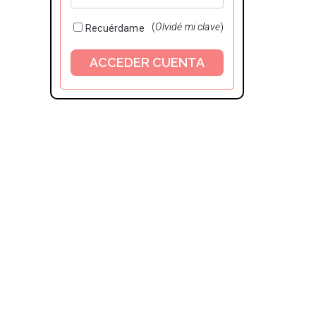
(
Olvidé mi clave
)
Recuérdame