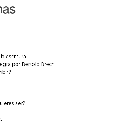
mas
la escritura
negra por Bertold Brech
ibir?
quieres ser?
as