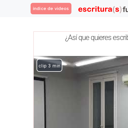
índice de videos
¿Así que quieres escri
Play Video