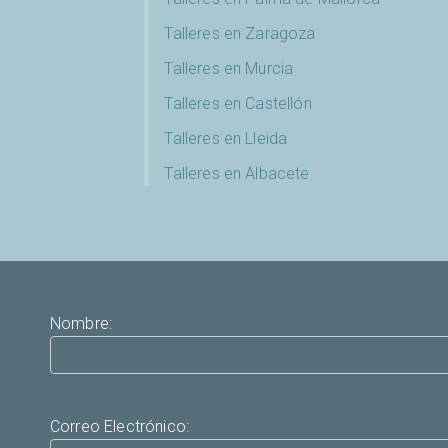
Talleres en Zaragoza
Talleres en Murcia
Talleres en Castellón
Talleres en Lleida
Talleres en Albacete
Nombre:
Correo Electrónico: