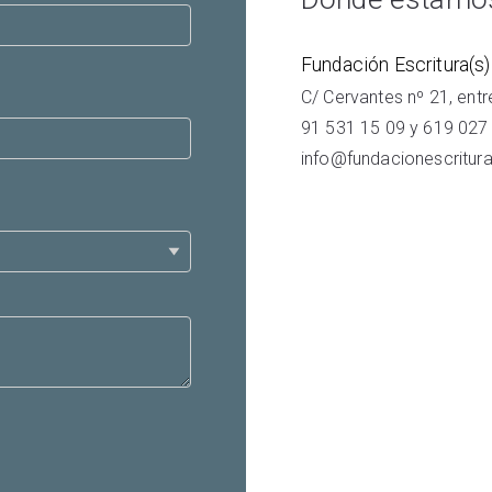
Fundación Escritura(s)
C/ Cervantes nº 21, ent
91 531 15 09
y
619 027
info@fundacionescritura