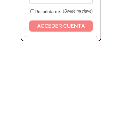
(
Olvidé mi clave
)
Recuérdame