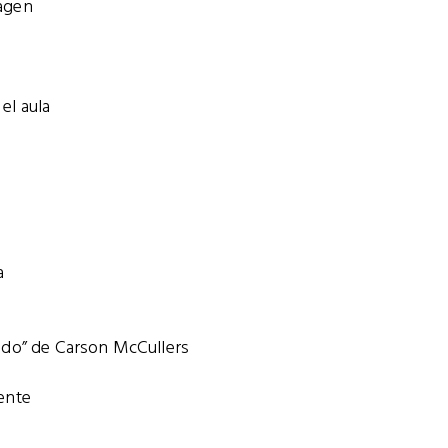
magen
el aula
a
rado” de Carson McCullers
iente