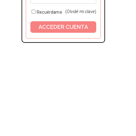
(
Olvidé mi clave
)
Recuérdame