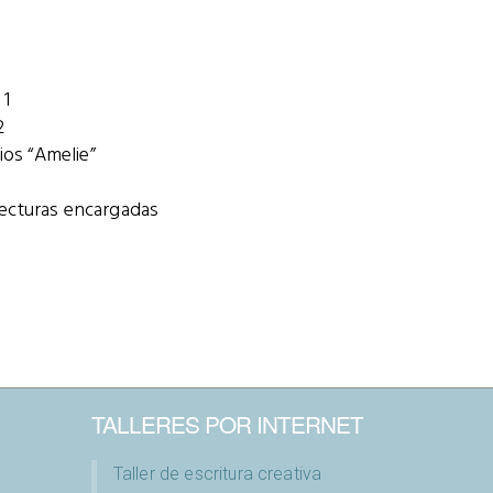
 1
2
os “Amelie”
lecturas encargadas
TALLERES POR INTERNET
Taller de escritura creativa