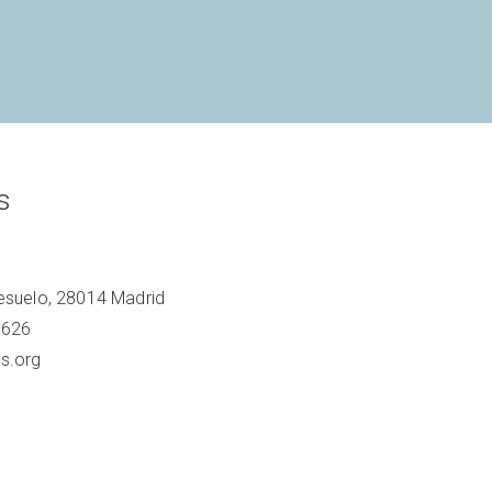
s
resuelo, 28014 Madrid
 626
s.org